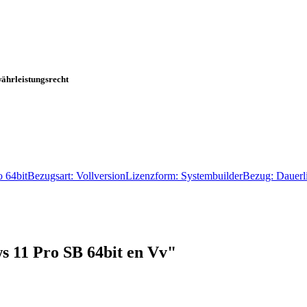
währleistungsrecht
ro 64bitBezugsart: VollversionLizenzform: SystembuilderBezug: Daue
 11 Pro SB 64bit en Vv"