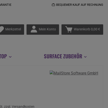
ARANTIE
BEQUEMER KAUF AUF RECHNUNG
Du hast 0 Produkte auf dem Merkzettel
Mein Konto
Merkzettel
Warenkorb
0,00 €
TOP
SURFACE ZUBEHÖR
s:
St. zzgl. Versandkosten