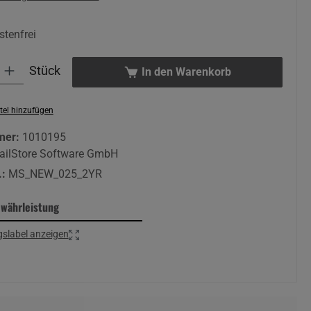
tenfrei
 Gib den gewünschten Wert ein oder benutze die Schaltflächen um die An
Stück
In den Warenkorb
tel hinzufügen
mer:
1010195
ailStore Software GmbH
.:
MS_NEW_025_2YR
ewährleistung
slabel anzeigen