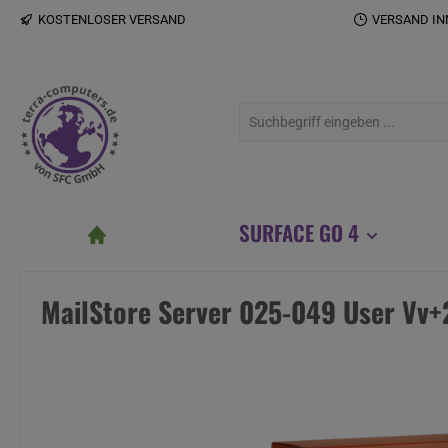
KOSTENLOSER VERSAND
VERSAND IN
 Hauptinhalt springen
Zur Suche springen
Zur Hauptnavigation springen
SURFACE GO 4
MailStore Server 025-049 User Vv
Bildergalerie überspringen